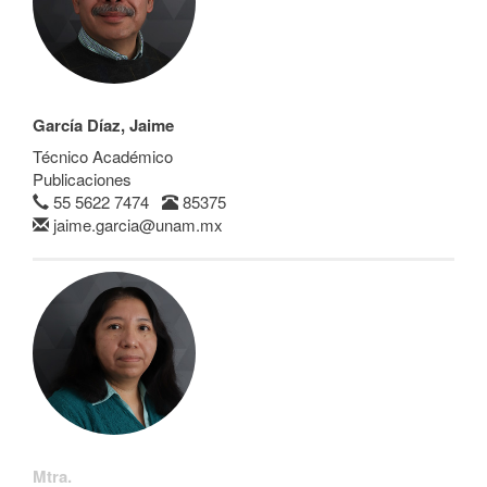
García Díaz, Jaime
Técnico Académico
Publicaciones
55 5622 7474
85375
jaime.garcia@unam.mx
Mtra.