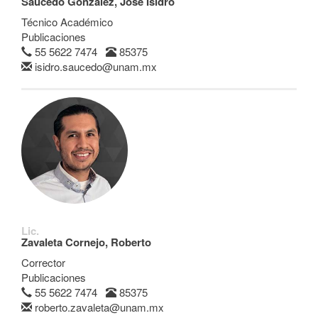
Saucedo González, José Isidro
Técnico Académico
Publicaciones
55 5622 7474
85375
isidro.saucedo@unam.mx
Lic.
Zavaleta Cornejo, Roberto
Corrector
Publicaciones
55 5622 7474
85375
roberto.zavaleta@unam.mx