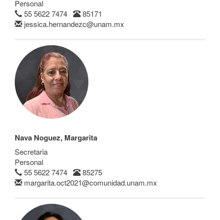
Personal
55 5622 7474
85171
jessica.hernandezc@unam.mx
Nava Noguez, Margarita
Secretaria
Personal
55 5622 7474
85275
margarita.oct2021@comunidad.unam.mx