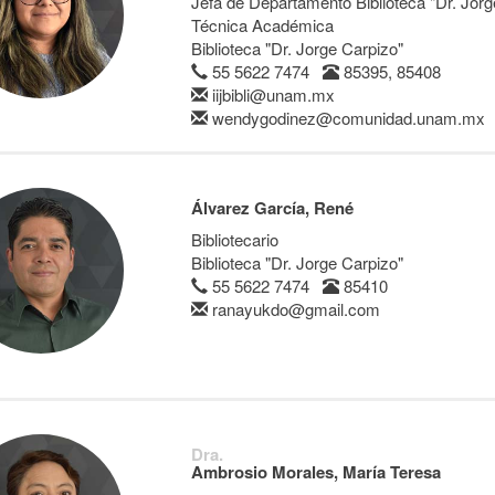
Jefa de Departamento Biblioteca "Dr. Jorg
Técnica Académica
Biblioteca "Dr. Jorge Carpizo"
55 5622 7474
85395, 85408
iijbibli@unam.mx
wendygodinez@comunidad.unam.mx
Álvarez García, René
Bibliotecario
Biblioteca "Dr. Jorge Carpizo"
55 5622 7474
85410
ranayukdo@gmail.com
Dra.
Ambrosio Morales, María Teresa