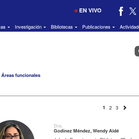
EN VIVO
icas
Investigación
Bibliotecas
Publicaciones
Activida
B
e
el
di
Áreas funcionales
1
2
3
Dra.
Godínez Méndez, Wendy Aidé