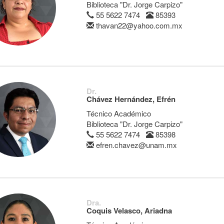
Biblioteca "Dr. Jorge Carpizo"
55 5622 7474
85393
thavan22@yahoo.com.mx
Dr.
Chávez Hernández, Efrén
Técnico Académico
Biblioteca "Dr. Jorge Carpizo"
55 5622 7474
85398
efren.chavez@unam.mx
Dra.
Coquis Velasco, Ariadna