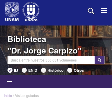
Biblioteca
"Dr. Jorge Carpizo"
IIJ
ENID
Histórico
Otros
Toggle
navigation
Inicio
/ Visitas guiadas