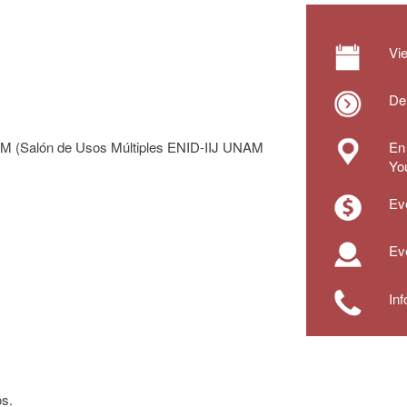
Vi
De
UNAM (Salón de Usos Múltiples ENID-IIJ UNAM
En 
Yo
Eve
Eve
In
os.