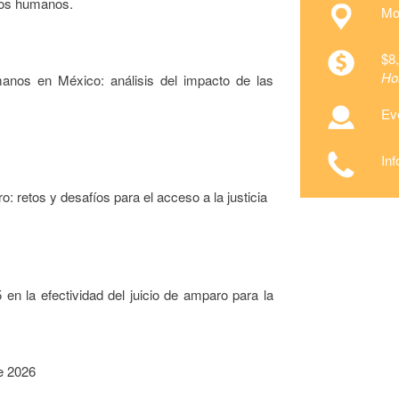
hos humanos.
Mod
$8
Hor
anos en México: análisis del impacto de las
Eve
In
 retos y desafíos para el acceso a la justicia
n la efectividad del juicio de amparo para la
de 2026