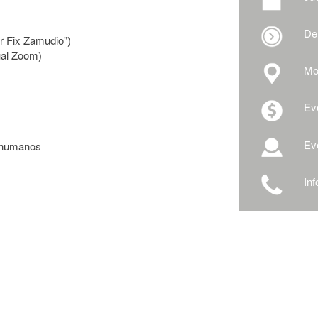
De
r Fix Zamudio")
tual Zoom)
Mod
Eve
Eve
s humanos
In