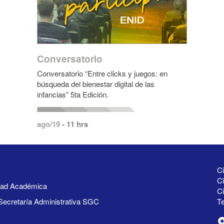
Conversatorio
Conversatorio “Entre clicks y juegos: en
búsqueda del bienestar digital de las
infancias” 5ta Edición.
ago/19
- 11 hrs
Ci
Ci
idad Académica
C
Secretaría Administrativa SGC
Te