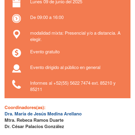
Lunes
09 de junio del 2025
De 09:00 a 16:00
modalidad mixta: Presencial y/o a distancia. A
elegir.
Evento gratuito
Evento dirigido al público en general
Informes al +52(55) 5622 7474 ext. 85210 y
85211
Coordinadores(as):
Dra. María de Jesús Medina Arellano
Mtra. Rebeca Ramos Duarte
Dr. César Palacios González