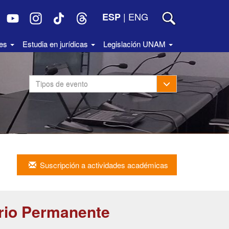
|
ENG
ESP
des
Estudia en jurídicas
Legislación UNAM
Toggle Dropdown
Tipos de evento
Suscripción a actividades académicas
rio Permanente