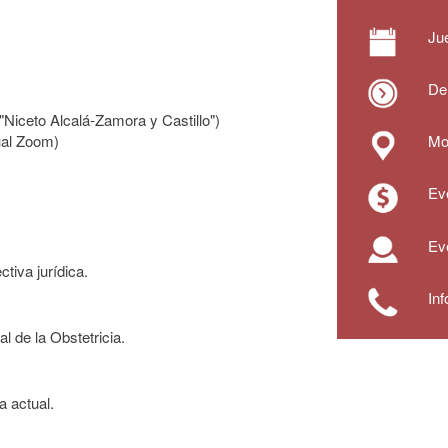
Ju
De
"Niceto Alcalá-Zamora y Castillo")
tual Zoom)
Mod
Eve
Eve
tiva jurídica.
In
l de la Obstetricia.
a actual.