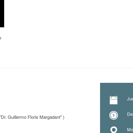
e
Ju
De
"Dr. Guillermo Floris Margadant" )
Mod