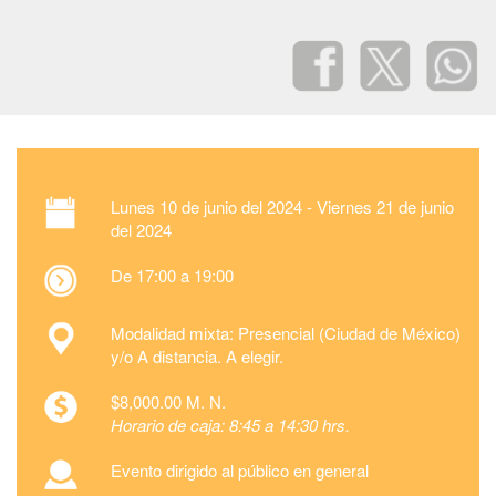
Lunes
10 de junio del 2024 -
Viernes
21 de junio
del 2024
De 17:00 a 19:00
Modalidad mixta: Presencial (Ciudad de México)
y/o A distancia. A elegir.
$8,000.00 M. N.
Horario de caja: 8:45 a 14:30 hrs.
Evento dirigido al público en general