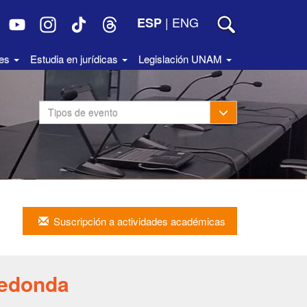
|
ENG
ESP
des
Estudia en jurídicas
Legislación UNAM
Toggle Dropdown
Tipos de evento
Suscripción a actividades académicas
edonda