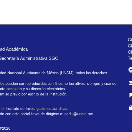
Ci
Ci
idad Académica
C
Secretaría Administrativa SGC
Te
idad Nacional Autónoma de México (UNAM), todos los derechos
dos pueden ser reproducidos con fines no lucrativos, siempre y cuando
ente completa y su dirección electrónica.
miso previo por escrito de la institución.
el Instituto de Investigaciones Jurídicas.
do con este portal favor de dirigirse a:
padiij@unam.mx
08/2026