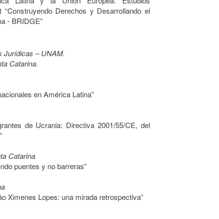
a Latina y la Unión Europea: Estudios
 “Construyendo Derechos y Desarrollando el
ina - BRIDGE”
nes Jurídicas – UNAM.
nta Catarina.
rnacionales en América Latina”
grantes de Ucrania: Directiva 2001/55/CE, del
”
ta Catarina
endo puentes y no barreras”
na
ão Ximenes Lopes: una mirada retrospectiva”