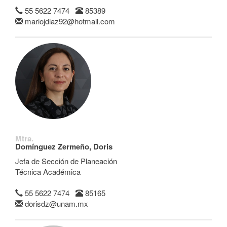
55 5622 7474
85389
mariojdiaz92@hotmail.com
Mtra.
Domínguez Zermeño, Doris
Jefa de Sección de Planeación
Técnica Académica
55 5622 7474
85165
dorisdz@unam.mx