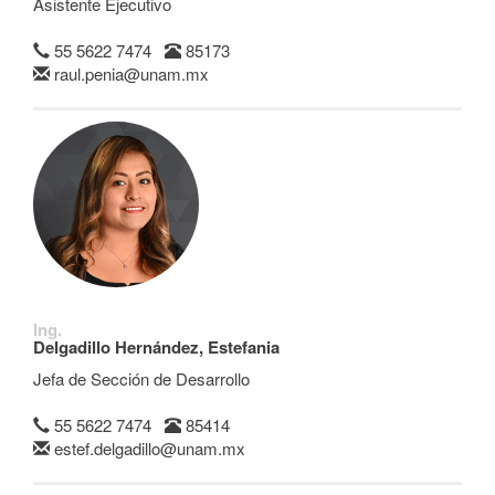
Asistente Ejecutivo
55 5622 7474
85173
raul.penia@unam.mx
Ing.
Delgadillo Hernández, Estefania
Jefa de Sección de Desarrollo
55 5622 7474
85414
estef.delgadillo@unam.mx